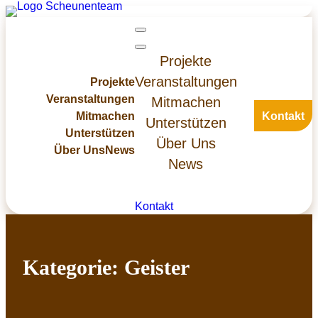
Zum
Inhalt
springen
Projekte
Veranstaltungen
Projekte
Veranstaltungen
Mitmachen
Mitmachen
Kontakt
Unterstützen
Unterstützen
Über Uns
Über Uns
News
News
Kontakt
Kategorie:
Geister