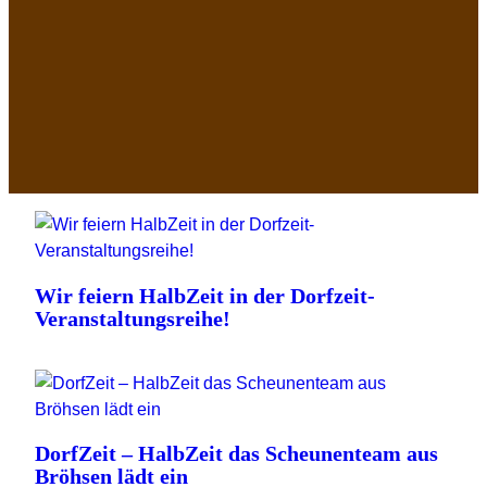
Wir feiern HalbZeit in der Dorfzeit-
Veranstaltungsreihe!
DorfZeit – HalbZeit das Scheunenteam aus
Bröhsen lädt ein