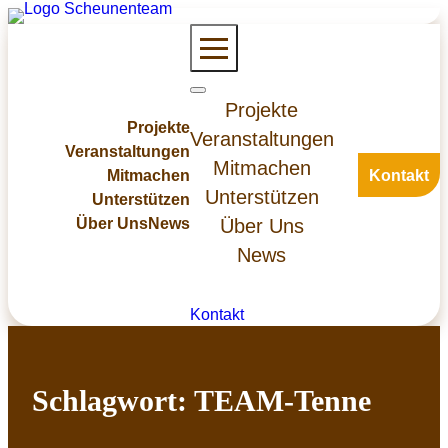
Zum
Inhalt
springen
Projekte
Projekte
Veranstaltungen
Veranstaltungen
Mitmachen
Mitmachen
Kontakt
Unterstützen
Unterstützen
Über Uns
News
Über Uns
News
Kontakt
Schlagwort:
TEAM-Tenne